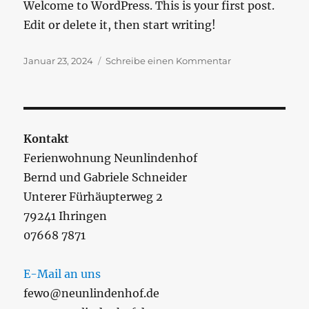
Welcome to WordPress. This is your first post.
Edit or delete it, then start writing!
Veröffentlicht
zu
Januar 23, 2024
Schreibe einen Kommentar
am
Hello
world!
Kontakt
Ferienwohnung Neunlindenhof
Bernd und Gabriele Schneider
Unterer Fürhäupterweg 2
79241 Ihringen
07668 7871
E-Mail an uns
fewo@neunlindenhof.de